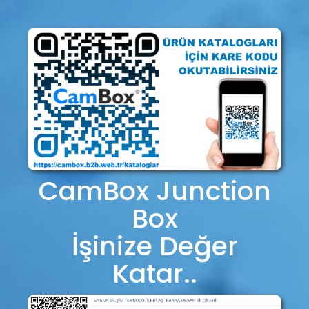
CamBox Junction
Box
İşinize Değer
Katar..